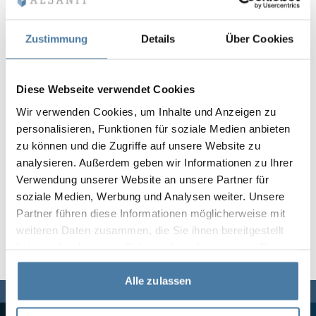
Vela
Trennwände
Altus
L-Typ-Schränke
Vollständiges 
Zulassungen, B
Karte aller Rea
Metallschränke
Zustimmung
Details
Über Cookies
Lamellen
Vitral
Dienstleistung
Materialien un
Realisierungsga
Bänke und Umk
Diese Webseite verwendet Cookies
Wir verwenden Cookies, um Inhalte und Anzeigen zu
Schlösser für S
personalisieren, Funktionen für soziale Medien anbieten
zu können und die Zugriffe auf unsere Website zu
analysieren. Außerdem geben wir Informationen zu Ihrer
Verwendung unserer Website an unsere Partner für
soziale Medien, Werbung und Analysen weiter. Unsere
Partner führen diese Informationen möglicherweise mit
weiteren Daten zusammen, die Sie ihnen bereitgestellt
haben oder die sie im Rahmen Ihrer Nutzung der Dienste
gesammelt haben.
Alle zulassen
Wir sind für Sie da,