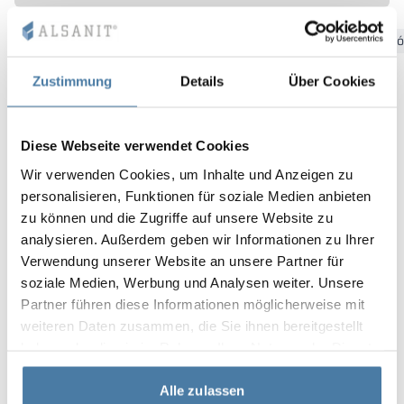
Vela
Bydgoszcz
Gdansk
Kattowitz
Kielce
Krakau
Łó
Trennwände
Altus
L-Typ-Schränke
Vollständiges 
Zulassungen, B
Karte aller Rea
Metallschränke
Zustimmung
Details
Über Cookies
Lamellen
Vitral
Dienstleistung
Materialien un
Realisierungsga
Bänke und Umk
Diese Webseite verwendet Cookies
Schlösser für S
Wir verwenden Cookies, um Inhalte und Anzeigen zu
personalisieren, Funktionen für soziale Medien anbieten
zu können und die Zugriffe auf unsere Website zu
analysieren. Außerdem geben wir Informationen zu Ihrer
Verwendung unserer Website an unsere Partner für
soziale Medien, Werbung und Analysen weiter. Unsere
Partner führen diese Informationen möglicherweise mit
weiteren Daten zusammen, die Sie ihnen bereitgestellt
haben oder die sie im Rahmen Ihrer Nutzung der Dienste
gesammelt haben.
Alle zulassen