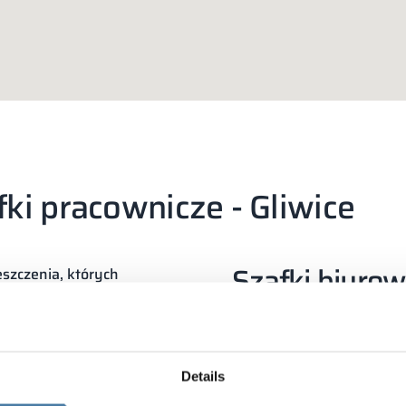
fki pracownicze - Gliwice
Szafki biurow
eszczenia, których
hcąc odwrócić tę
Szafki ubraniowe
mają sze
nowoczesne, eleganckie i
pracownicy biur i zakładó
arne. Gliwice to jedna z
uczniowie. W każdym z 
ejeden projekt, jednak do
meble, które umożliwiaj
Details
ska.
rzeczy. Przygotowaliśmy 