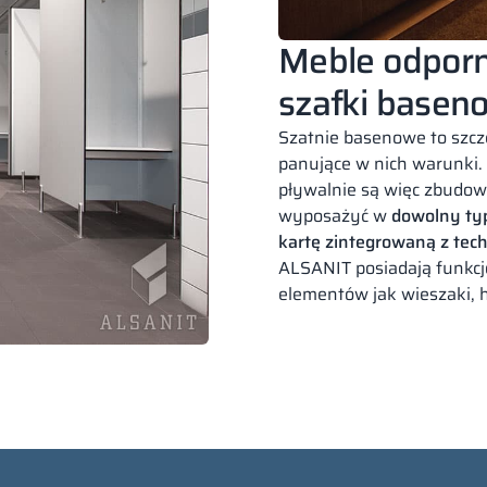
Meble odporn
szafki basen
Szatnie basenowe to szc
panujące w nich warunki.
pływalnie są więc zbudow
wyposażyć w
dowolny typ
kartę zintegrowaną z tec
ALSANIT posiadają funkcj
elementów jak wieszaki, ha