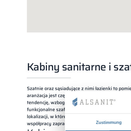
Kabiny sanitarne i sza
Szatnie oraz sąsiadujące z nimi łazienki to pomi
aranżacja jest często zsuwana na dalszy plan. C
tendencję, wzbogacamy różne typy obiektów o 
funkcjonalne szafki ubraniowe oraz kabiny sanit
lokalizacji, w której mogliśmy zrealizować już ni
Zustimmung
współpracy zapraszamy cały region Górnego Ślą