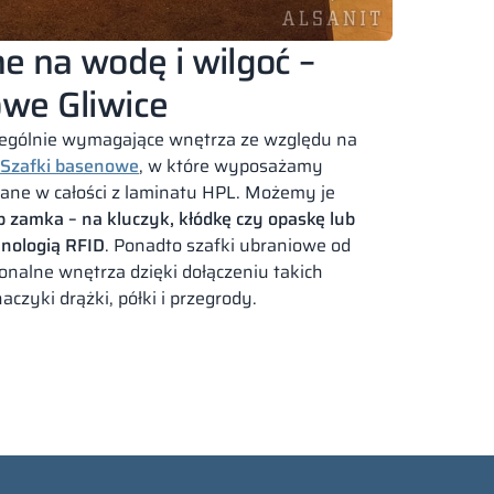
e na wodę i wilgoć –
owe Gliwice
zególnie wymagające wnętrza ze względu na
Szafki basenowe
, w które wyposażamy
ane w całości z laminatu HPL. Możemy je
 zamka – na kluczyk, kłódkę czy opaskę lub
hnologią RFID
. Ponadto szafki ubraniowe od
onalne wnętrza dzięki dołączeniu takich
czyki drążki, półki i przegrody.