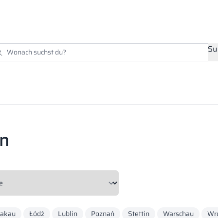
Su
en
rakau
Łódź
Lublin
Poznań
Stettin
Warschau
Wr