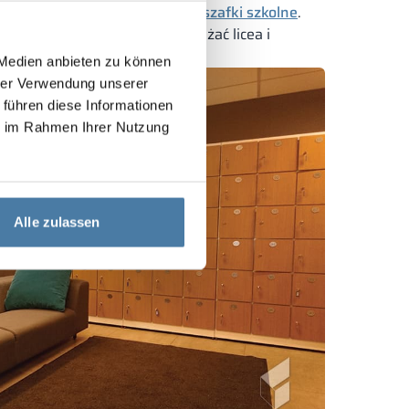
jonalne i atrakcyjne wizualnie
szafki szkolne
.
miast, w którym chcemy wyposażać licea i
 jakości meble.
 Medien anbieten zu können
hrer Verwendung unserer
 führen diese Informationen
ie im Rahmen Ihrer Nutzung
Alle zulassen