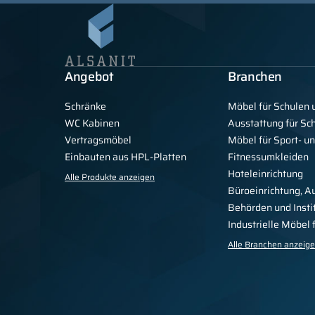
Angebot
Branchen
Schränke
Möbel für Schulen 
WC Kabinen
Ausstattung für S
Vertragsmöbel
Möbel für Sport- u
Einbauten aus HPL-Platten
Fitnessumkleiden
Hoteleinrichtung
Alle Produkte anzeigen
Büroeinrichtung, A
Behörden und Insti
Industrielle Möbel
Alle Branchen anzeig