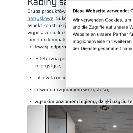
Kabiny sanitarne – Gliwic
Grupą produktów, które cieszą się dużym uzna
Diese Webseite verwendet 
natryskowe
. Sukces ten mogliśmy osiągnąć, dba
Wir verwenden Cookies, um I
aspekt konstrukcji, ale także walory estetyczne,
und die Zugriffe auf unsere 
wyposażeniu każdego rodzaju pomieszczenia.
K
Website an unsere Partner fü
laminatu kompaktowego HPL od ALSANIT wyróżni
möglicherweise mit weiteren
trwałą, odporną na wszelkie uszkodzenia m
der Dienste gesammelt habe
estetyczną powierzchnią, która może być w
kolorystyce,
całkowitą odpornością na wilgoć i wodę,
łatwym utrzymaniem w czystości,
wysokim poziomem higieny, dzięki użyciu tec