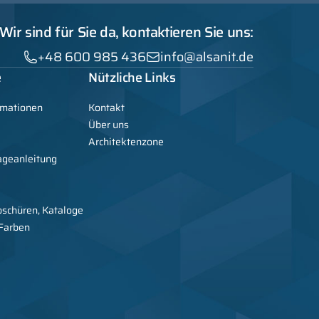
Wir sind für Sie da, kontaktieren Sie uns:
+48 600 985 436
info@alsanit.de
e
Nützliche Links
rmationen
Kontakt
Über uns
Architektenzone
ageanleitung
oschüren, Kataloge
 Farben