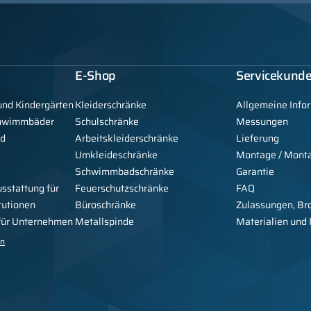
E-Shop
Servicekund
und Kindergärten
Kleiderschränke
Allgemeine Info
chwimmbäder
Schulschränke
Messungen
nd
Arbeitskleiderschränke
Lieferung
Umkleideschränke
Montage / Mont
Schwimmbadschränke
Garantie
usstattung für
Feuerschutzschränke
FAQ
tutionen
Büroschränke
Zulassungen, Br
 für Unternehmen
Metallspinde
Materialien und
en