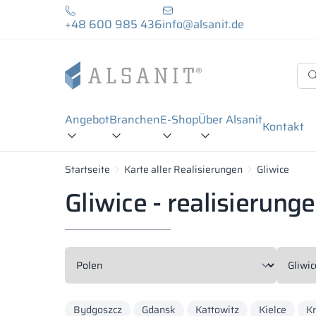
+48 600 985 436
info@alsanit.de
Angebot
Branchen
E-Shop
Über Alsanit
Kontakt
Startseite
Karte aller Realisierungen
Gliwice
Gliwice - realisierung
Bydgoszcz
Gdansk
Kattowitz
Kielce
K