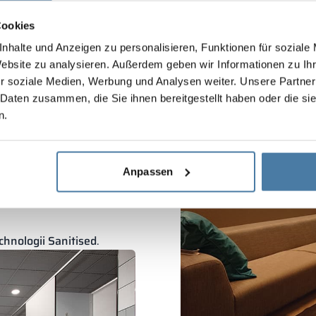
e
edukacyjnych, czyli funkc
niem, są nasze
kabiny
Gliwice to jedno z wielu 
Cookies
jąc nie tylko o praktyczny
podstawówki w najwyższej
nhalte und Anzeigen zu personalisieren, Funktionen für soziale
 które grają ważną rolę w
Website zu analysieren. Außerdem geben wir Informationen zu I
abiny sanitarne
z
r soziale Medien, Werbung und Analysen weiter. Unsere Partner
ają się m.in.:
 Daten zusammen, die Sie ihnen bereitgestellt haben oder die s
echaniczne budową
,
n.
ykonana w dowolnej
Anpassen
hnologii Sanitised
.