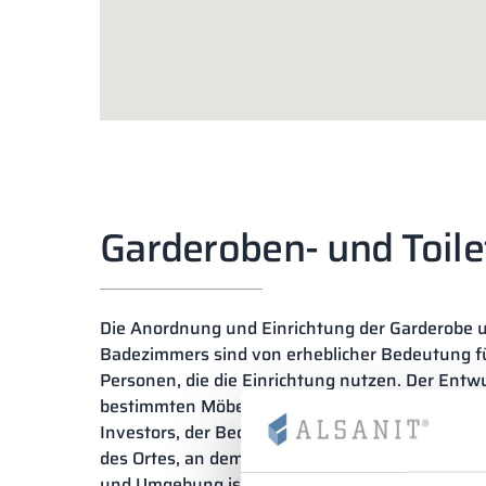
Garderoben- und Toile
Die Anordnung und Einrichtung der Garderobe
Badezimmers sind von erheblicher Bedeutung f
Personen, die die Einrichtung nutzen. Der Entw
bestimmten Möbel erfolgt unter Berücksichtigu
Investors, der Bedürfnisse der künftigen Nutze
des Ortes, an dem wir die Spinde oder Sanitärka
und Umgebung ist eine Region, in der wir seit 