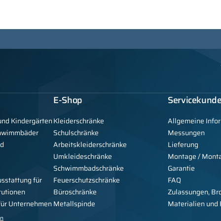
E-Shop
Servicekund
und Kindergärten
Kleiderschränke
Allgemeine Info
chwimmbäder
Schulschränke
Messungen
nd
Arbeitskleiderschränke
Lieferung
Umkleideschränke
Montage / Mont
Schwimmbadschränke
Garantie
usstattung für
Feuerschutzschränke
FAQ
tutionen
Büroschränke
Zulassungen, Br
 für Unternehmen
Metallspinde
Materialien und
en