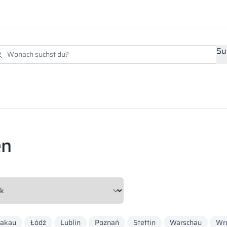
Su
en
rakau
Łódź
Lublin
Poznań
Stettin
Warschau
Wr