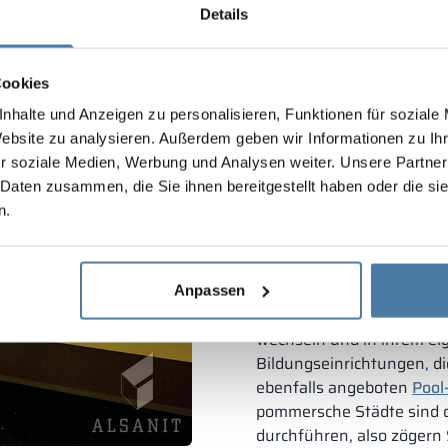
Sporteinrichtungen
– z
Details
Bildungseinrichtunge
Türen an,
Cookies
Arbeitsstätten
– Indus
nhalte und Anzeigen zu personalisieren, Funktionen für soziale
Dienstleistungen, medi
Website zu analysieren. Außerdem geben wir Informationen zu I
Schulschließ
r soziale Medien, Werbung und Analysen weiter. Unsere Partner
 Daten zusammen, die Sie ihnen bereitgestellt haben oder die s
Der Komfort der Schüler i
n.
der Schule vermittelt b
moderne und funktionell
Grundschulen.
Garderobe
Alternative zur tradition
Anpassen
schmutzigen Flure beseiti
wechseln und in ihrem ei
Bildungseinrichtungen, 
ebenfalls angeboten
Pool
pommersche Städte sind di
durchführen, also zögern 