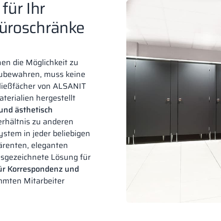
für Ihr
üroschränke
en die Möglichkeit zu
zubewahren, muss keine
hließfächer von ALSANIT
erialien hergestellt
 und ästhetisch
rhältnis zu anderen
stem in jeder beliebigen
ärenten, eleganten
usgezeichnete Lösung für
für Korrespondenz und
mmten Mitarbeiter