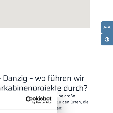
A
-
A
 Danzig – wo führen wir
ärkabinenprojekte durch?
ränken bietet ALSANIT auch eine große
inen
und Duschabtrennungen. Zu den Orten, die
-Strukturen ausstatten, gehören: