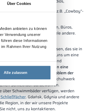
.B. Schwimmbäder, Fitnessstudios,
Über Cookies
n
– Für Kindergärten bieten wir z.B. „Cowboy“-
trieanlagen, Produktionsstätten, Büros,
 Medien anbieten zu können
zinische Einrichtungen und viele andere.
hrer Verwendung unserer
fächer – Gdańsk
 führen diese Informationen
ie im Rahmen Ihrer Nutzung
st genauso wichtig wie das Wissen, das sie in
ekommen. Deshalb kümmern wir uns um eine
e Ausstattung für Gymnasien und
nschränke
von ALSANIT können eine
ellen Garderobe sein und das Problem der
Alle zulassen
gen.
– können die Schüler ihr Schuhwerk
genen Schließfach aufbewahren.
die über Schwimmbäder verfügen, werden
-Schließfächer
. Gdańsk, Gdynia und andere
e Region, in der wir unsere Projekte
Sie nicht, uns zu kontaktieren.