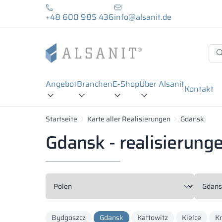
+48 600 985 436
info@alsanit.de
Angebot
Branchen
E-Shop
Über Alsanit
Kontakt
Startseite
Karte aller Realisierungen
Gdansk
Gdansk - realisierung
Bydgoszcz
Gdansk
Kattowitz
Kielce
K