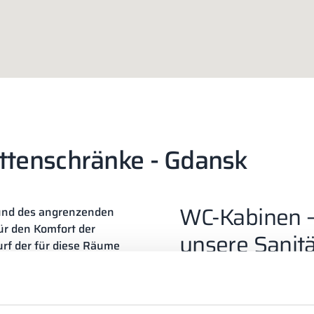
ttenschränke - Gdansk
WC-Kabinen –
 und des angrenzenden
ür den Komfort der
unsere Sanit
urf der für diese Räume
ng der Anforderungen des
Neben den Garderobensch
r und der Besonderheiten
Auswahl an
Toilettenkab
binen installieren. Gdańsk
wir mit hochwertigen HPL
Jahren modernste