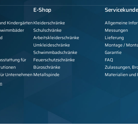
E-Shop
Servicekund
und Kindergärten
Kleiderschränke
Allgemeine Info
chwimmbäder
Schulschränke
Messungen
nd
Arbeitskleiderschränke
Lieferung
Umkleideschränke
Montage / Mont
Schwimmbadschränke
Garantie
usstattung für
Feuerschutzschränke
FAQ
tutionen
Büroschränke
Zulassungen, Br
 für Unternehmen
Metallspinde
Materialien und
en
Copyright © 2026 Alsanit -