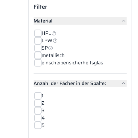
Filter
Material:
HPL
LPW
SP
metallisch
einscheibensicherheitsglas
Anzahl der Fächer in der Spalte:
1
2
3
4
5