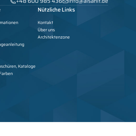
+48 600 985 436
info@alsanit.de
e
Nützliche Links
rmationen
Kontakt
Über uns
Architektenzone
ageanleitung
oschüren, Kataloge
 Farben
 Hersteller von Metallmöbeln, Schränken, Sanitärkabinen und WC