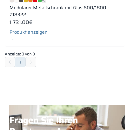
+7
Modularer Metallschrank mit Glas 600/1800 -
Z18322
1 731.00
€
Produkt anzeigen
Anzeige:
3
von
3
1
Fragen Sie Ihren