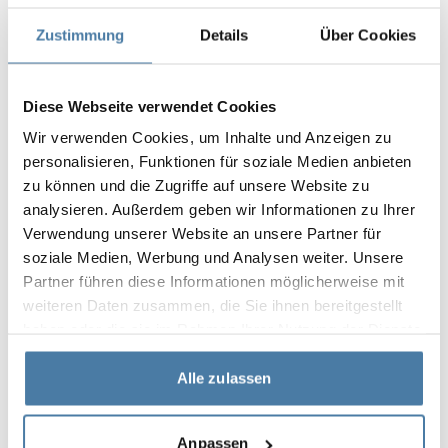
unangenehme Gerüche verhindert und die
Zustimmung
Details
Über Cookies
Ansammlung von Wasser im Inneren reduziert.
Die bei uns montierten
Spinde für Schwimmbäder und
Sporteinrichtungen
vereinen Funktionalität mit einem
Diese Webseite verwendet Cookies
originellen Design und werten den Standard der
Sportstätte auf. ALSANIT bietet eine vielfältige
Wir verwenden Cookies, um Inhalte und Anzeigen zu
Auswahl, damit jeder Kunde eine Lösung findet, die
personalisieren, Funktionen für soziale Medien anbieten
seinen Erwartungen und seinem Budget entspricht –
zu können und die Zugriffe auf unsere Website zu
sowohl für kleine als auch für große Investitionen.
analysieren. Außerdem geben wir Informationen zu Ihrer
Einige Modelle eignen sich für klassische
Verwendung unserer Website an unsere Partner für
Sportumkleiden, andere für exklusive Innenräume.
soziale Medien, Werbung und Analysen weiter. Unsere
Unsere Möbel sind in verschiedenen
Modulen, Formen
Partner führen diese Informationen möglicherweise mit
und Ausstattungsvarianten
erhältlich. Auf Wunsch
weiteren Daten zusammen, die Sie ihnen bereitgestellt
können sie mit jedem gewünschten
Schlosstyp
haben oder die sie im Rahmen Ihrer Nutzung der Dienste
ausgestattet werden – von klassischen mechanischen
gesammelt haben.
Schlössern bis hin zu modernen
elektronischen
Alle zulassen
Zutrittskontrollsystemen
. Die breite Anwendung in
Freizeiteinrichtungen, Sporthallen, Schwimmbädern,
Anpassen