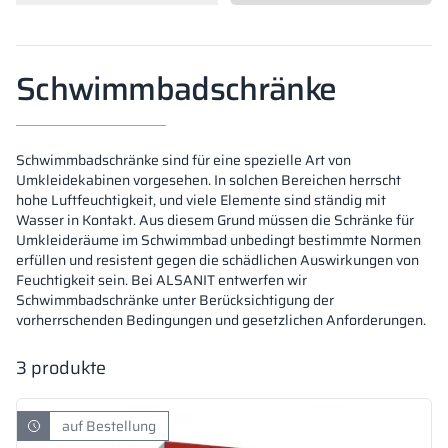
Vela
Trennwände
Altus
L-Typ-Schränke
Vollständiges 
Zulassungen, B
Karte aller Rea
Metallschränke
Schwimmbadschränke
Lamellen
Vitral
Dienstleistung
Materialien un
Realisierungsga
Bänke und Umk
Schwimmbadschränke sind für eine spezielle Art von
Schlösser für S
Umkleidekabinen vorgesehen. In solchen Bereichen herrscht
hohe Luftfeuchtigkeit, und viele Elemente sind ständig mit
Wasser in Kontakt. Aus diesem Grund müssen die Schränke für
Umkleideräume im Schwimmbad unbedingt bestimmte Normen
erfüllen und resistent gegen die schädlichen Auswirkungen von
Feuchtigkeit sein. Bei ALSANIT entwerfen wir
Schwimmbadschränke unter Berücksichtigung der
vorherrschenden Bedingungen und gesetzlichen Anforderungen.
3
produkte
auf Bestellung