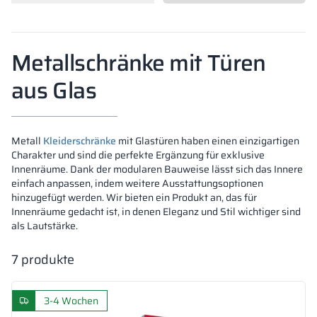
Vela
Trennwände
Altus
L-Typ-Schränke
Vollständiges 
Zulassungen, B
Karte aller Rea
Metallschränke
Metallschränke mit Türen
Lamellen
Vitral
Dienstleistung
Materialien un
Realisierungsga
Bänke und Umk
aus Glas
Schlösser für S
Metall
Kleiderschränke
mit Glastüren haben einen einzigartigen
Charakter und sind die perfekte Ergänzung für exklusive
Innenräume. Dank der modularen Bauweise lässt sich das Innere
einfach anpassen, indem weitere Ausstattungsoptionen
hinzugefügt werden. Wir bieten ein Produkt an, das für
Innenräume gedacht ist, in denen Eleganz und Stil wichtiger sind
als Lautstärke.
7
produkte
3-4 Wochen