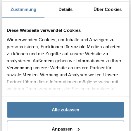
Zustimmung
Details
Über Cookies
+7
Pfandschrank Metall mit Glas 300/1800 - 18313
1 095.00
€
Diese Webseite verwendet Cookies
Produkt anzeigen
Wir verwenden Cookies, um Inhalte und Anzeigen zu
personalisieren, Funktionen für soziale Medien anbieten
zu können und die Zugriffe auf unsere Website zu
analysieren. Außerdem geben wir Informationen zu Ihrer
3-4 Wochen
Verwendung unserer Website an unsere Partner für
soziale Medien, Werbung und Analysen weiter. Unsere
Partner führen diese Informationen möglicherweise mit
weiteren Daten zusammen, die Sie ihnen bereitgestellt
haben oder die sie im Rahmen Ihrer Nutzung der Dienste
gesammelt haben.
Alle zulassen
Anpassen