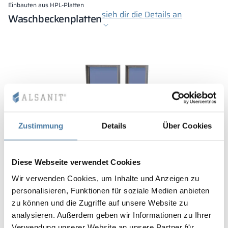
Einbauten aus HPL-Platten
sieh dir die Details an
Waschbeckenplatten
Zustimmung
Details
Über Cookies
Vergrößern
Vergrößern
Vergrößern
Vergrößern
Vergrößern
Vergrößern
1/6
Diese Webseite verwendet Cookies
Wir verwenden Cookies, um Inhalte und Anzeigen zu
System für Discs verfügbar:
personalisieren, Funktionen für soziale Medien anbieten
zu können und die Zugriffe auf unsere Website zu
HPL
10 mm
12 mm
analysieren. Außerdem geben wir Informationen zu Ihrer
Farben:
Verwendung unserer Website an unsere Partner für