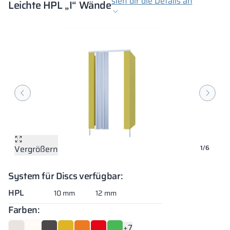
sieh dir die Details an
Leichte HPL „I“ Wände
Vergrößern
Vergrößern
Vergrößern
Vergrößern
Vergrößern
Vergrößern
1/6
System für Discs verfügbar:
HPL
10 mm
12 mm
Farben:
+7