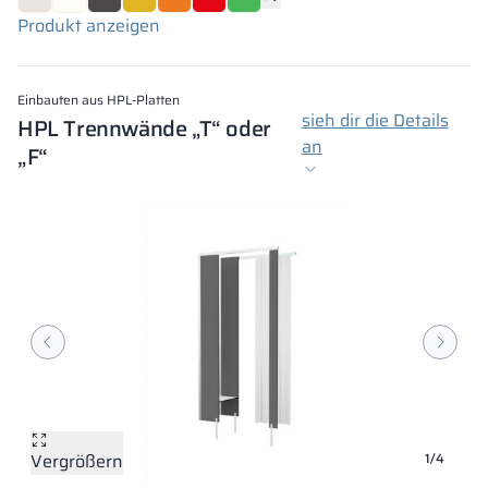
Produkt anzeigen
Einbauten aus HPL-Platten
sieh dir die Details
HPL Trennwände „T“ oder
an
„F“
Vergrößern
Vergrößern
Vergrößern
Vergrößern
1/4