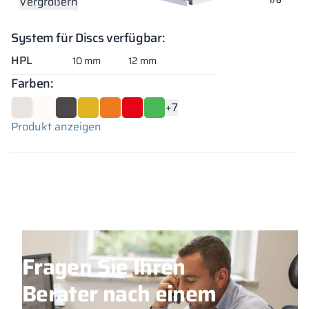
Vergrößern
Vergrößern
Vergrößern
Vergrößern
Vergrößern
Vergrößern
System für Discs verfügbar:
HPL
10 mm
12 mm
Farben:
+7
Produkt anzeigen
Fragen Sie Ihren
Berater nach einem