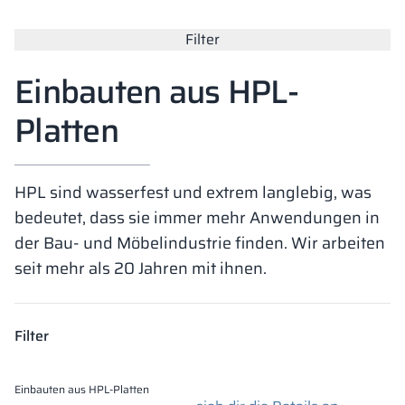
Vela
Filter
Trennwände
Altus
L-Typ-Schränke
Vollständiges 
Zulassungen, B
Karte aller Rea
Metallschränke
Einbauten aus HPL-
Lamellen
Vitral
Dienstleistung
Materialien un
Realisierungsga
Bänke und Umk
Platten
Schlösser für S
HPL sind wasserfest und extrem langlebig, was
bedeutet, dass sie immer mehr Anwendungen in
der Bau- und Möbelindustrie finden. Wir arbeiten
seit mehr als 20 Jahren mit ihnen.
Filter
Einbauten aus HPL-Platten