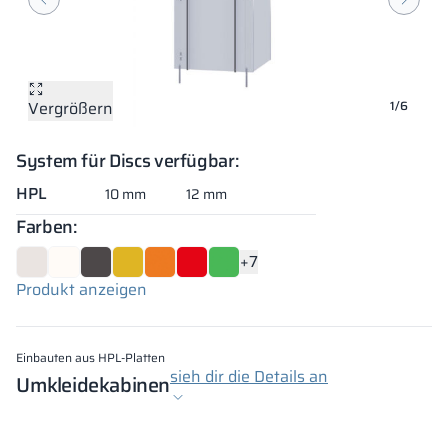
Vergrößern
Vergrößern
Vergrößern
Vergrößern
Vergrößern
Vergrößern
1/6
System für Discs verfügbar:
HPL
10 mm
12 mm
Farben:
+7
Produkt anzeigen
Einbauten aus HPL-Platten
sieh dir die Details an
Umkleidekabinen