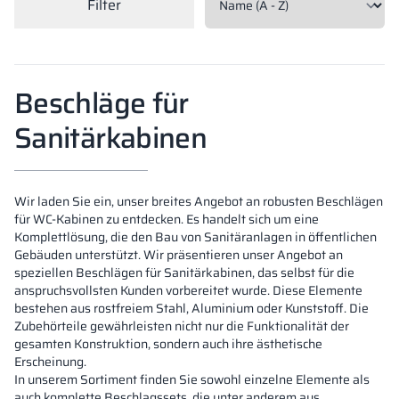
Filter
Vela
Trennwände
Altus
L-Typ-Schränke
Vollständiges 
Zulassungen, B
Karte aller Rea
Metallschränke
Beschläge für
Lamellen
Vitral
Dienstleistung
Materialien un
Realisierungsga
Bänke und Umk
Sanitärkabinen
Schlösser für S
Wir laden Sie ein, unser breites Angebot an robusten Beschlägen
für WC-Kabinen zu entdecken. Es handelt sich um eine
Komplettlösung, die den Bau von Sanitäranlagen in öffentlichen
Gebäuden unterstützt. Wir präsentieren unser Angebot an
speziellen Beschlägen für Sanitärkabinen, das selbst für die
anspruchsvollsten Kunden vorbereitet wurde. Diese Elemente
bestehen aus rostfreiem Stahl, Aluminium oder Kunststoff. Die
Zubehörteile gewährleisten nicht nur die Funktionalität der
gesamten Konstruktion, sondern auch ihre ästhetische
Erscheinung.
In unserem Sortiment finden Sie sowohl einzelne Elemente als
auch komplette Beschlagssets, die unter anderem aus