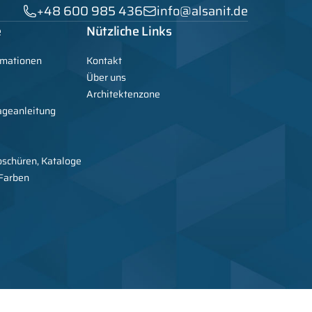
+48 600 985 436
info@alsanit.de
e
Nützliche Links
rmationen
Kontakt
Über uns
Architektenzone
ageanleitung
oschüren, Kataloge
 Farben
 Hersteller von Metallmöbeln, Schränken, Sanitärkabinen und WC