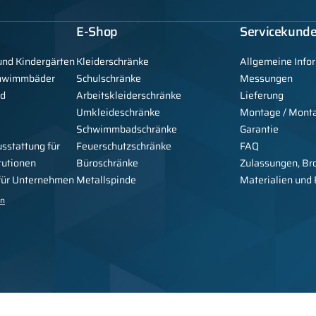
E-Shop
Servicekund
und Kindergärten
Kleiderschränke
Allgemeine Info
chwimmbäder
Schulschränke
Messungen
nd
Arbeitskleiderschränke
Lieferung
Umkleideschränke
Montage / Mont
Schwimmbadschränke
Garantie
usstattung für
Feuerschutzschränke
FAQ
tutionen
Büroschränke
Zulassungen, Br
 für Unternehmen
Metallspinde
Materialien und
en
Copyright © 2026 Alsanit -