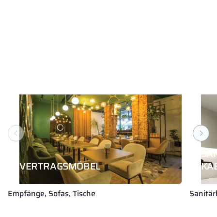
SA
VERTRAGSMÖBEL
KA
Empfänge, Sofas, Tische
Sanitär