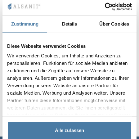
Vela
Trennwände
Altus
L-Typ-Schränke
Vollständiges 
Zulassungen, B
Karte aller Rea
Metallschränke
Zustimmung
Details
Über Cookies
Lamellen
Vitral
Dienstleistung
Materialien un
Realisierungsga
Bänke und Umk
Diese Webseite verwendet Cookies
Schlösser für S
Wir verwenden Cookies, um Inhalte und Anzeigen zu
personalisieren, Funktionen für soziale Medien anbieten
zu können und die Zugriffe auf unsere Website zu
analysieren. Außerdem geben wir Informationen zu Ihrer
Verwendung unserer Website an unsere Partner für
soziale Medien, Werbung und Analysen weiter. Unsere
Partner führen diese Informationen möglicherweise mit
weiteren Daten zusammen, die Sie ihnen bereitgestellt
haben oder die sie im Rahmen Ihrer Nutzung der Dienste
gesammelt haben.
Alle zulassen