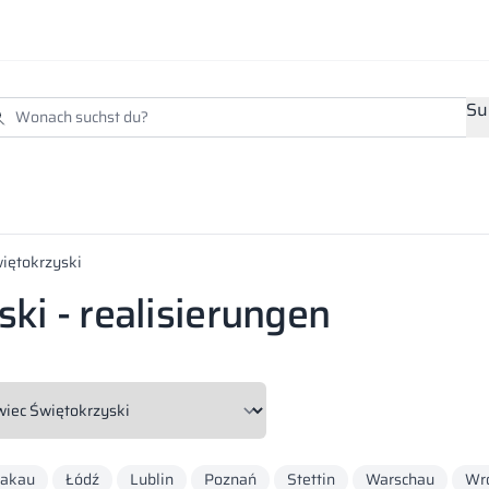
Su
iętokrzyski
ki - realisierungen
rakau
Łódź
Lublin
Poznań
Stettin
Warschau
Wr