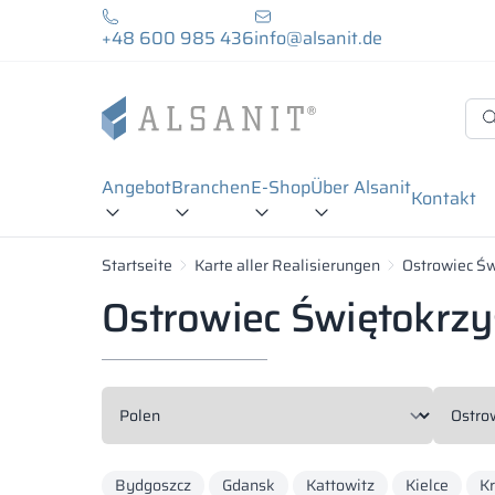
+48 600 985 436
info@alsanit.de
Angebot
Branchen
E-Shop
Über Alsanit
Kontakt
Startseite
Karte aller Realisierungen
Ostrowiec Św
Ostrowiec Świętokrzys
Bydgoszcz
Gdansk
Kattowitz
Kielce
K