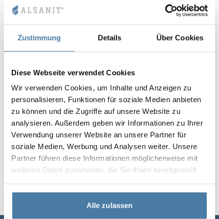
Vela
Trennwände
Altus
L-Typ-Schränke
Vollständiges 
Zulassungen, B
Karte aller Rea
Metallschränke
Zustimmung
Details
Über Cookies
Lamellen
Vitral
Dienstleistung
Materialien un
Realisierungsga
Bänke und Umk
Diese Webseite verwendet Cookies
Schlösser für S
Wir verwenden Cookies, um Inhalte und Anzeigen zu
personalisieren, Funktionen für soziale Medien anbieten
zu können und die Zugriffe auf unsere Website zu
analysieren. Außerdem geben wir Informationen zu Ihrer
Verwendung unserer Website an unsere Partner für
soziale Medien, Werbung und Analysen weiter. Unsere
Partner führen diese Informationen möglicherweise mit
weiteren Daten zusammen, die Sie ihnen bereitgestellt
haben oder die sie im Rahmen Ihrer Nutzung der Dienste
gesammelt haben.
Alle zulassen