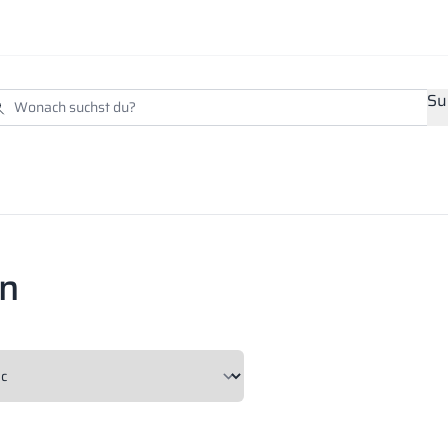
Su
en