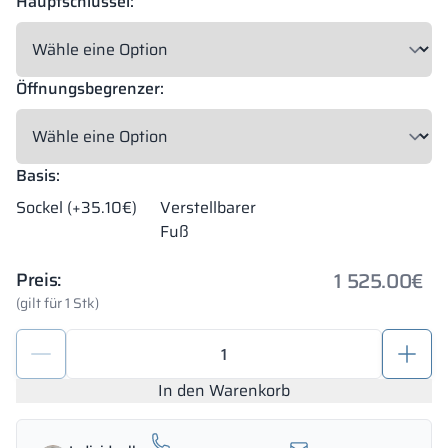
Hauptschlüssel:
Öffnungsbegrenzer:
Basis:
Sockel (+35.10€)
Verstellbarer
Fuß
1 525.00
€
Preis:
(gilt für 1 Stk)
Modularer
Metallschrank
mit
In den Warenkorb
LPW
1200/1800