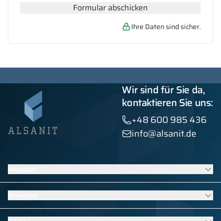
Formular abschicken
Ihre Daten sind sicher.
Wir sind für Sie da,
kontaktieren Sie uns:
+48 600 985 436
info@alsanit.de
Angebot
Schränke
Branchen
WC Kabinen
Vertragsmöbel
Möbel für Schulen und Kindergärten