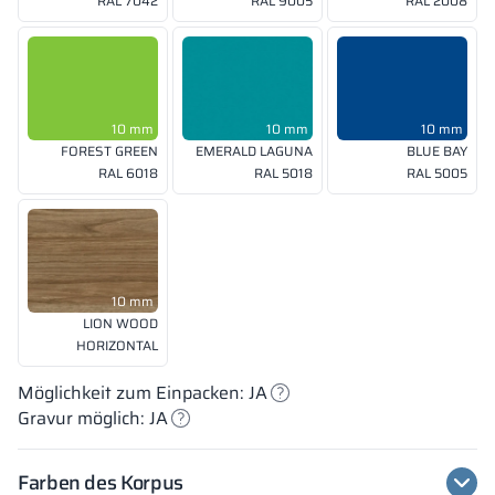
RAL 7042
RAL 9005
RAL 2008
10 mm
10 mm
10 mm
FOREST GREEN
EMERALD LAGUNA
BLUE BAY
RAL 6018
RAL 5018
RAL 5005
10 mm
LION WOOD
HORIZONTAL
Möglichkeit zum Einpacken: JA
Gravur möglich: JA
Farben des Korpus