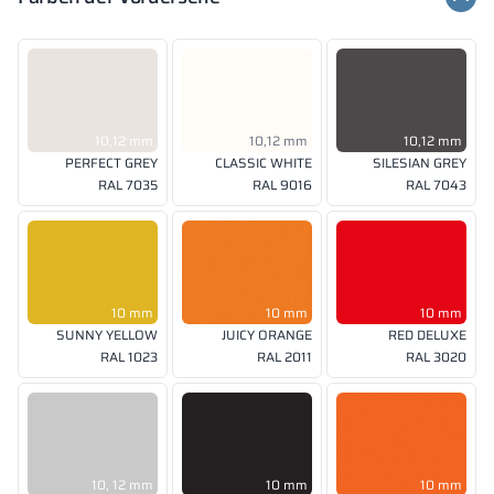
10,12 mm
10,12 mm
10,12 mm
PERFECT GREY
CLASSIC WHITE
SILESIAN GREY
RAL 7035
RAL 9016
RAL 7043
10 mm
10 mm
10 mm
SUNNY YELLOW
JUICY ORANGE
RED DELUXE
RAL 1023
RAL 2011
RAL 3020
10, 12 mm
10 mm
10 mm