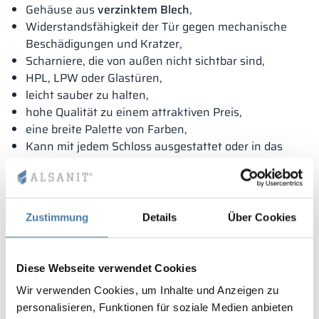
Gehäuse aus
verzinktem Blech
,
Widerstandsfähigkeit der Tür gegen mechanische
Beschädigungen und Kratzer,
Scharniere, die von außen nicht sichtbar sind,
HPL, LPW oder Glastüren,
leicht sauber zu halten,
hohe Qualität zu einem attraktiven Preis,
eine breite Palette von Farben,
Kann mit jedem Schloss ausgestattet oder in das
ESOK integriert werden.
Der MODULARE AUFBAU
DER BOX ermöglicht es, auch
nach der Auslieferung die Ausstattung zu ändern und
die Schränke zu modifizieren.
Zustimmung
Details
Über Cookies
Lösung zum Schutz beim Patentamt angemeldet.
Diese Webseite verwendet Cookies
Wir verwenden Cookies, um Inhalte und Anzeigen zu
personalisieren, Funktionen für soziale Medien anbieten