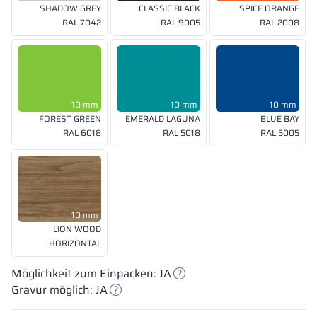
SHADOW GREY
CLASSIC BLACK
SPICE ORANGE
RAL 7042
RAL 9005
RAL 2008
10 mm
10 mm
10 mm
FOREST GREEN
EMERALD LAGUNA
BLUE BAY
RAL 6018
RAL 5018
RAL 5005
10 mm
LION WOOD
HORIZONTAL
Möglichkeit zum Einpacken: JA
Gravur möglich: JA