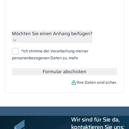
Möchten Sie einen Anhang beifügen?
Dateien anhängen
*Ich stimme der Verarbeitung meiner
Suchen
personenbezogenen Daten zu.
mehr
Formular abschicken
Ihre Daten sind sicher.
Wir sind für Sie da,
kontaktieren Sie uns: