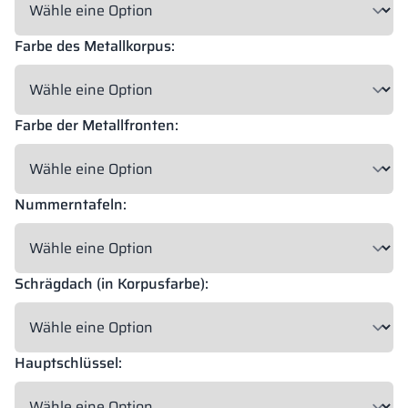
Farbe des Metallkorpus:
18 mm
18 mm
18 mm
OKAPI NUT
PORTLAND ASH
RETRO OAK
Farbe der Metallfronten:
18 mm
BELLATO
Nummerntafeln:
Möglichkeit zum Einpacken: JA
Gravur möglich: NO
Schrägdach (in Korpusfarbe):
Die Farben der Materialien in der RAL-Bezeichnung sind nur zur
Orientierung angegeben, die angezeigten Dekore können je nach
Monitorparametern und -einstellungen von den tatsächlichen
abweichen.
Hauptschlüssel: