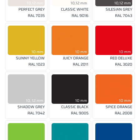
10,12 mm
10,12 mm
10,12 mm
PERFECT GREY
CLASSIC WHITE
SILESIAN GREY
RAL 7035
RAL 9016
RAL 7043
10 mm
10 mm
10 mm
SUNNY YELLOW
JUICY ORANGE
RED DELUXE
RAL 1023
RAL 2011
RAL 3020
10, 12 mm
10 mm
10 mm
SHADOW GREY
CLASSIC BLACK
SPICE ORANGE
RAL 7042
RAL 9005
RAL 2008