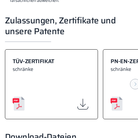
tatsächlichen abweichen.
Zulassungen, Zertifikate und
unsere Patente
TÜV-ZERTIFIKAT
PN-EN-ZER
schränke
schränke
Download-Dateien