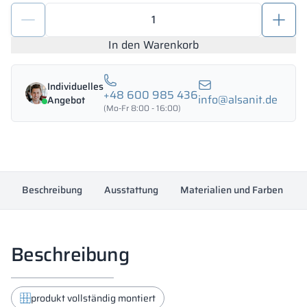
Arbeitsschutzschrank
für
Mitarbeiter
In den Warenkorb
–
Kleiderschrank
Individuelles
1200/1800
+48 600 985 436
info@alsanit.de
Angebot
-
(Mo-Fr 8:00 - 16:00)
18431
Menge
Beschreibung
Ausstattung
Materialien und Farben
Beschreibung
produkt vollständig montiert