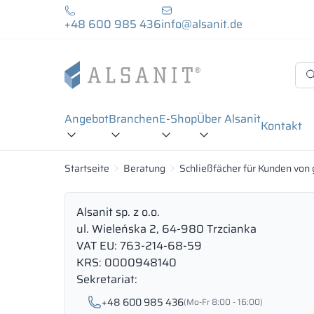
+48 600 985 436
info@alsanit.de
Angebot
Branchen
E-Shop
Über Alsanit
Kontakt
Startseite
Beratung
Schließfächer für Kunden von
Alsanit sp. z o.o.
ul. Wieleńska 2, 64-980 Trzcianka
VAT EU: 763-214-68-59
KRS: 0000948140
Sekretariat:
+48 600 985 436
(Mo-Fr 8:00 - 16:00)