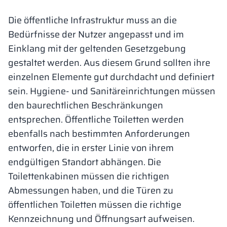
Vela
Die öffentliche Infrastruktur muss an die
Trennwände
Altus
L-Typ-Schränke
Vollständiges 
Zulassungen, B
Karte aller Rea
Metallschränke
Bedürfnisse der Nutzer angepasst und im
Einklang mit der geltenden Gesetzgebung
Lamellen
Vitral
Dienstleistung
Materialien un
Realisierungsga
Bänke und Umk
gestaltet werden. Aus diesem Grund sollten ihre
einzelnen Elemente gut durchdacht und definiert
Schlösser für S
sein. Hygiene- und Sanitäreinrichtungen müssen
den baurechtlichen Beschränkungen
entsprechen. Öffentliche Toiletten werden
ebenfalls nach bestimmten Anforderungen
entworfen, die in erster Linie von ihrem
endgültigen Standort abhängen. Die
Toilettenkabinen müssen die richtigen
Abmessungen haben, und die Türen zu
öffentlichen Toiletten müssen die richtige
Kennzeichnung und Öffnungsart aufweisen.