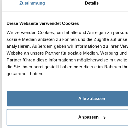
zu bedienen sein. In Kultureinrichtungen oder
Zustimmung
Details
Einkaufszentren hingegen können
Designerdesigns entworfen werden, die mit der
Diese Webseite verwendet Cookies
gesamten Einrichtung harmonieren. Die Kabinen
sollten in Bezug auf die Funktionalität an
Wir verwenden Cookies, um Inhalte und Anzeigen zu personal
soziale Medien anbieten zu können und die Zugriffe auf uns
verschiedene Zielgruppen angepasst werden.
analysieren. Außerdem geben wir Informationen zu Ihrer Ve
Dies bestimmt u.a. die Größe der Kabinen und die
Website an unsere Partner für soziale Medien, Werbung und
Breite der Türen. Alsanit entwirft ergonomische,
Partner führen diese Informationen möglicherweise mit wei
sichere und robuste Kabinen mit interessanten
die Sie ihnen bereitgestellt haben oder die sie im Rahmen Ih
Designs nach spezifischen Systemen. Wir passen
gesammelt haben.
uns den Erwartungen des Kunden an und
entwerfen gemeinsam mit ihm ein
Toilettentürdesign, das sich in das Layout des
Alle zulassen
Raums einfügt.
[1] Quelle:
Anpassen
https://przepisy.gofin.pl/przepisy,3,18,39,24,55