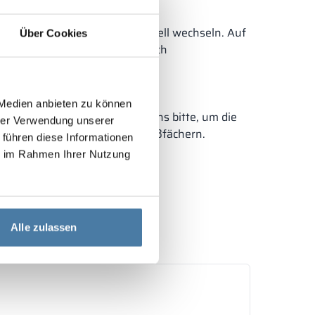
rigeren zu einem höheren Modell wechseln. Auf
Über Cookies
st. Wenn Sie die Schlösser durch
h sich der Zeitaufwand für die
 Medien anbieten zu können
ließfächer kontaktieren Sie uns bitte, um die
hrer Verwendung unserer
ojekten mit mehr als 500 Schließfächern.
 führen diese Informationen
ie im Rahmen Ihrer Nutzung
Alle zulassen