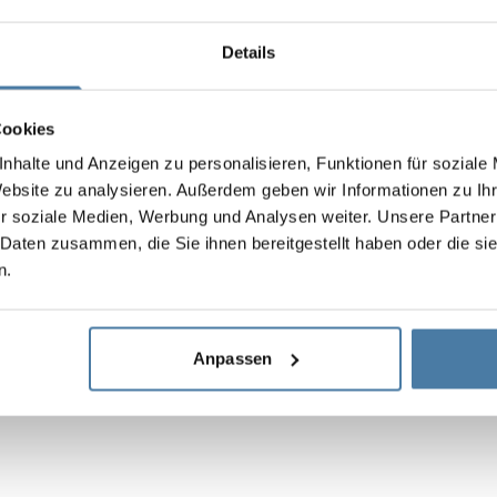
t Türen
 jederzeit ausgetauscht werden, indem Sie von einem nied
Details
en, ohne dass ein kostspieliger Türaustausch erforderlich i
rsetzen, sind zusätzliche Löcher erforderlich.
t Warten
Cookies
erfügbarkeit von Schlössern auf ALSANIT-Magazinen, wodurc
nhalte und Anzeigen zu personalisieren, Funktionen für soziale
ekte mit Einsteck- oder Kombinationsschlössern über 200 Sch
Website zu analysieren. Außerdem geben wir Informationen zu I
Schlösser fragen Sie uns bitte nach der Verfügbarkeit bei Pr
r soziale Medien, Werbung und Analysen weiter. Unsere Partner
 Daten zusammen, die Sie ihnen bereitgestellt haben oder die s
n.
viduelles Angebot)
Anpassen