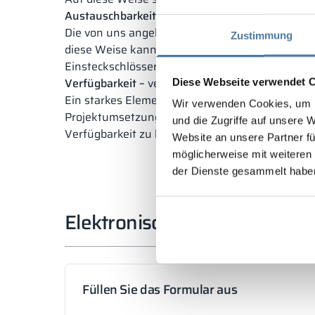
Austauschbarkeit
– ersetzen Sie Schlösser, nich
Die von uns angebotenen Schlossmodelle können
Zustimmung
diese Weise kann die Garderobe aufgerüstet werd
Einsteckschlösser oder elektronische Schlösser e
Verfügbarkeit –
verschwenden Sie keine Zeit mi
Diese Webseite verwendet 
Ein starkes Element unseres Angebots ist die V
Wir verwenden Cookies, um I
Projektumsetzung erheblich verringert. Für Proj
und die Zugriffe auf unsere 
Verfügbarkeit zu bestätigen. Für elektronische 
Website an unsere Partner fü
möglicherweise mit weiteren
der Dienste gesammelt habe
Elektronisches Schloss (indi
Füllen Sie das Formular aus