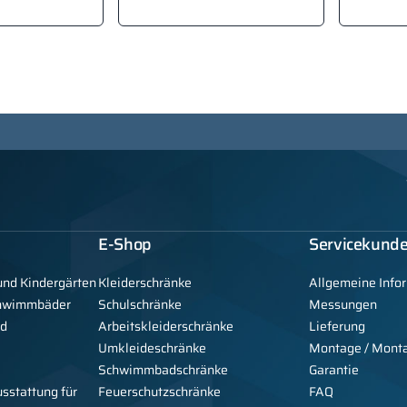
E-Shop
Servicekund
und Kindergärten
Kleiderschränke
Allgemeine Info
chwimmbäder
Schulschränke
Messungen
nd
Arbeitskleiderschränke
Lieferung
Umkleideschränke
Montage / Mont
Schwimmbadschränke
Garantie
usstattung für
Feuerschutzschränke
FAQ