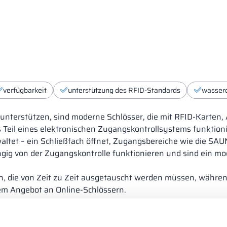
verfügbarkeit
unterstützung des RFID-Standards
wasserd
d unterstützen, sind moderne Schlösser, die mit RFID-Karte
 Teil eines elektronischen Zugangskontrollsystems funktion
altet – ein Schließfach öffnet, Zugangsbereiche wie die SAUNA
ig von der Zugangskontrolle funktionieren und sind ein mo
en, die von Zeit zu Zeit ausgetauscht werden müssen, währe
dem Angebot an Online-Schlössern.
ngungen
ns entschlossen, alle Schlösser, die wir anbieten, für die Ve
chlösser unter allen Bedingungen sicher verwendet werden kö