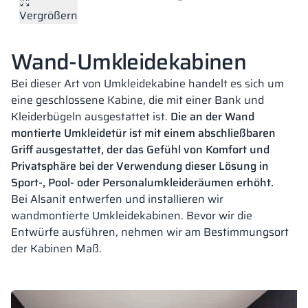
Vergrößern
Vela
Trennwände
Altus
L-Typ-Schränke
Vollständiges 
Zulassungen, B
Karte aller Rea
Teller Farben
Metallschränke
Wand-Umkleidekabinen
Lamellen
Vitral
Dienstleistung
Materialien un
Realisierungsga
Bänke und Umk
Bei dieser Art von Umkleidekabine handelt es sich um
eine geschlossene Kabine, die mit einer Bank und
Kleiderbügeln ausgestattet ist.
Die an der Wand
Schlösser für S
18,28 mm
18,28 mm
18 mm
montierte Umkleidetür ist mit einem abschließbaren
PERFECT GREY
PURE WHITE
CLASSIC BEIGE
Griff ausgestattet, der das Gefühl von Komfort und
RAL 7035
RAL 9010
RAL 1015
Privatsphäre bei der Verwendung dieser Lösung in
Sport-, Pool- oder Personalumkleideräumen erhöht.
Bei Alsanit entwerfen und installieren wir
wandmontierte Umkleidekabinen. Bevor wir die
Entwürfe ausführen, nehmen wir am Bestimmungsort
18 mm
18,28 mm
18 mm
der Kabinen Maß.
DARK GREY
SILESIAN GREY
CLASSIC BLACK
RAL 7037
RAL 7043
RAL 9005