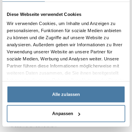
RAL 7042
RAL 9005
RAL 2008
Diese Webseite verwendet Cookies
Wir verwenden Cookies, um Inhalte und Anzeigen zu
personalisieren, Funktionen für soziale Medien anbieten
10 mm
10 mm
10 mm
zu können und die Zugriffe auf unsere Website zu
FOREST GREEN
EMERALD LAGUNA
BLUE BAY
analysieren. Außerdem geben wir Informationen zu Ihrer
RAL 6018
RAL 5018
RAL 5005
Verwendung unserer Website an unsere Partner für
soziale Medien, Werbung und Analysen weiter. Unsere
Partner führen diese Informationen möglicherweise mit
weiteren Daten zusammen, die Sie ihnen bereitgestellt
haben oder die sie im Rahmen Ihrer Nutzung der Dienste
10 mm
gesammelt haben.
LION WOOD
Alle zulassen
HORIZONTAL
Die Farben der Materialien in der RAL-Bezeichnung sind nur
Anpassen
zur Orientierung angegeben, die angezeigten Dekore können
je nach Monitorparametern und -einstellungen von den
tatsächlichen abweichen.