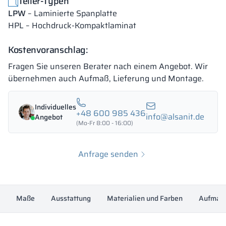
Teller-Typen
LPW
– Laminierte Spanplatte
HPL – Hochdruck-Kompaktlaminat
18 mm
18 mm
18 mm
OKAPI NUT
PORTLAND ASH
RETRO OAK
Kostenvoranschlag:
Fragen Sie unseren Berater nach einem Angebot. Wir
übernehmen auch Aufmaß, Lieferung und Montage.
18 mm
BELLATO
Individuelles
+48 600 985 436
info@alsanit.de
Angebot
(Mo-Fr 8:00 - 16:00)
Die Farben der Materialien in der RAL-Bezeichnung sind nur zur
Orientierung angegeben, die angezeigten Dekore können je nach
Monitorparametern und -einstellungen von den tatsächlichen
Anfrage senden
abweichen.
Maße
Ausstattung
Materialien und Farben
Aufmaß,