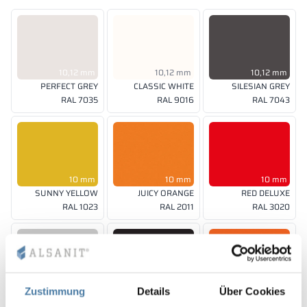
10,12 mm
10,12 mm
10,12 mm
PERFECT GREY
CLASSIC WHITE
SILESIAN GREY
RAL 7035
RAL 9016
RAL 7043
10 mm
10 mm
10 mm
SUNNY YELLOW
JUICY ORANGE
RED DELUXE
RAL 1023
RAL 2011
RAL 3020
10, 12 mm
10 mm
10 mm
Zustimmung
Details
Über Cookies
SHADOW GREY
CLASSIC BLACK
SPICE ORANGE