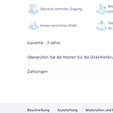
Die Farben der Materialien in der RAL-Bezeichnung s
Die Farben der Materialien in der RAL-Bezeichnung s
Mo
Optional zentraler Zugang
die angezeigten Dekore können je nach Monitorparam
die angezeigten Dekore können je nach Monitorparam
ein
tatsächlichen abweichen.
tatsächlichen abweichen.
Die
Immer verzinkter Stahl
AL
Garantie - 7 Jahre
Überprüfen Sie die Kosten für die Direktliefer
Zahlungen
Beschreibung
Ausstattung
Materialien und