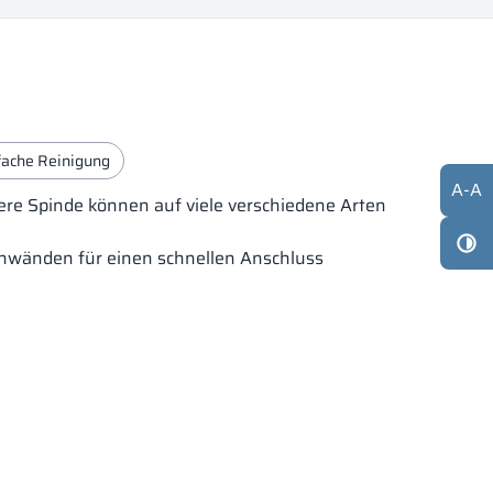
fache Reinigung
A
-
A
ere Spinde können auf viele verschiedene Arten
tenwänden für einen schnellen Anschluss