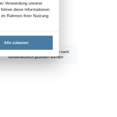
hrer Verwendung unserer
 führen diese Informationen
ie im Rahmen Ihrer Nutzung
/1800 - 18412
Alle zulassen
Standardabmessungen können nach
Kundenwunsch geändert werden