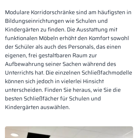
Vela
Modulare Korridorschränke sind am häufigsten in
Trennwände
Altus
L-Typ-Schränke
Vollständiges 
Zulassungen, B
Karte aller Rea
Metallschränke
Bildungseinrichtungen wie Schulen und
Kindergärten zu finden. Die Ausstattung mit
Lamellen
Vitral
Dienstleistung
Materialien un
Realisierungsga
Bänke und Umk
funktionalen Möbeln erhöht den Komfort sowohl
der Schüler als auch des Personals, das einen
Schlösser für S
eigenen, frei gestaltbaren Raum zur
Aufbewahrung seiner Sachen während des
Unterrichts hat. Die einzelnen Schließfachmodelle
können sich jedoch in vielerlei Hinsicht
unterscheiden. Finden Sie heraus, wie Sie die
besten Schließfächer für Schulen und
Kindergärten auswählen.