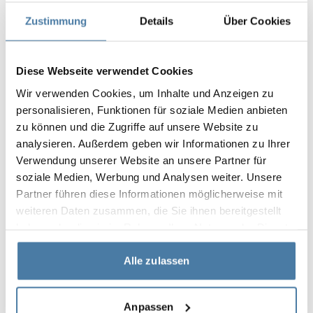
Kanten der Korridorschränke hingegen werden
Zustimmung
Details
Über Cookies
durch Fräsen bearbeitet.
Dielenschränke – Farben und
Oberflächen
Diese Webseite verwendet Cookies
Schließfächer für die Schuhe und andere private
Wir verwenden Cookies, um Inhalte und Anzeigen zu
Gegenstände von Schülern und Vorschulkindern
personalisieren, Funktionen für soziale Medien anbieten
zu können und die Zugriffe auf unsere Website zu
können frei auf den Charakter der
analysieren. Außerdem geben wir Informationen zu Ihrer
Bildungseinrichtung zugeschnitten werden, in
Verwendung unserer Website an unsere Partner für
der sie aufgestellt werden sollen. Die Modelle von
soziale Medien, Werbung und Analysen weiter. Unsere
Alsanit aus Spanplatten und HPL können nicht
Partner führen diese Informationen möglicherweise mit
nur in einer Vielzahl von Farben eingefärbt
weiteren Daten zusammen, die Sie ihnen bereitgestellt
werden, sondern auch mit einem interessanten
haben oder die sie im Rahmen Ihrer Nutzung der Dienste
gesammelt haben.
Dekor versehen werden, das Holz oder Stein
Alle zulassen
imitiert. Darüber hinaus können Flurschränke in
jedem beliebigen Motiv furniert werden, das der
Kunde aus Musterbibliotheken auswählt oder aus
Anpassen