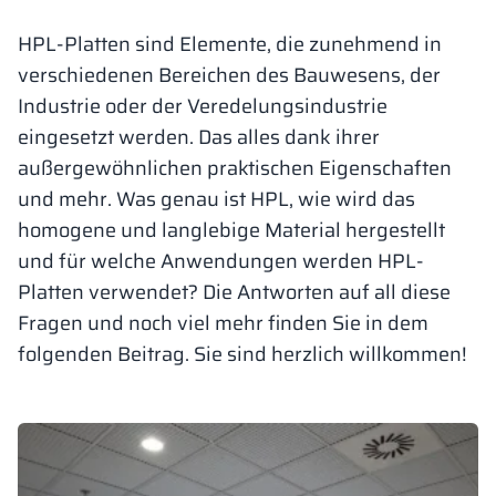
Vela
HPL-Platten sind Elemente, die zunehmend in
Trennwände
Altus
L-Typ-Schränke
Vollständiges 
Zulassungen, B
Karte aller Rea
Metallschränke
verschiedenen Bereichen des Bauwesens, der
Industrie oder der Veredelungsindustrie
Lamellen
Vitral
Dienstleistung
Materialien un
Realisierungsga
Bänke und Umk
eingesetzt werden. Das alles dank ihrer
außergewöhnlichen praktischen Eigenschaften
Schlösser für S
und mehr. Was genau ist HPL, wie wird das
homogene und langlebige Material hergestellt
und für welche Anwendungen werden HPL-
Platten verwendet? Die Antworten auf all diese
Fragen und noch viel mehr finden Sie in dem
folgenden Beitrag. Sie sind herzlich willkommen!