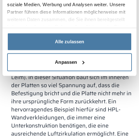
und die endgültige Anwendungstechnik sind hier
soziale Medien, Werbung und Analysen weiter. Unsere
äußerst wichtig. Im Folgenden finden Sie die
Partner führen diese Informationen möglicherweise mit
wichtigsten Risiken im Zusammenhang mit der
weiteren Daten zusammen, die Sie ihnen bereitgestellt
haben oder die sie im Rahmen Ihrer Nutzung der Dienste
Verwendung von HPL.
gesammelt haben.
Die Platten müssen auf beiden Seiten der
Alle zulassen
Platte die gleichen Bedingungen aufweisen
–
ein häufiger Fehler ist es, die HPL-Platten
direkt an den Wänden/Betonestrichen
Anpassen
befestigen zu wollen (mechanisch oder mit
Leim). In dieser Situation baut sich im Inneren
der Platten so viel Spannung auf, dass die
Befestigung bricht und die Platte nicht mehr in
ihre ursprüngliche Form zurückkehrt. Ein
hervorragendes Beispiel hierfür sind HPL-
Wandverkleidungen, die immer eine
Unterkonstruktion benötigen, die eine
ausreichende Luftzirkulation ermöglicht. Eine