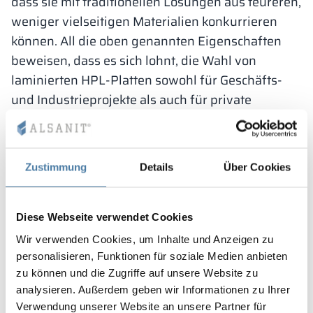
dass sie mit traditionellen Lösungen aus teureren,
weniger vielseitigen Materialien konkurrieren
können. All die oben genannten Eigenschaften
beweisen, dass es sich lohnt, die Wahl von
laminierten HPL-Platten sowohl für Geschäfts-
und Industrieprojekte als auch für private
Projekte in Betracht zu ziehen.
Risiken im Zusammenhang
mit der Verwendung von
Zustimmung
Details
Über Cookies
HPL
Diese Webseite verwendet Cookies
Bisher haben wir die Vorteile von HPL-Laminaten
vorgestellt. Ist es also das ideale Material? Leider
Wir verwenden Cookies, um Inhalte und Anzeigen zu
personalisieren, Funktionen für soziale Medien anbieten
nicht. Wie jedes Produkt hat auch HPL seine
zu können und die Zugriffe auf unsere Website zu
Schwächen, derer Sie sich bewusst sein müssen.
analysieren. Außerdem geben wir Informationen zu Ihrer
Die Parameter für die Lagerung, die Verarbeitung
Verwendung unserer Website an unsere Partner für