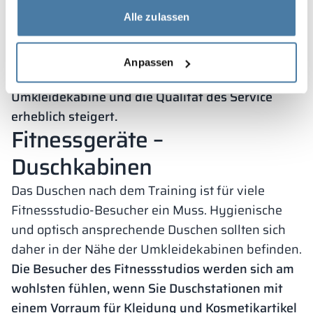
elektronisch verschlüsselt. Die fortschrittlichsten
Alle zulassen
Geräte sind
Schlösser, die mit einer Token-
ähnlichen Karte oder einem Armband geöffnet
Anpassen
werden können, was das Prestige der
Umkleidekabine und die Qualität des Service
erheblich steigert.
Fitnessgeräte –
Duschkabinen
Das Duschen nach dem Training ist für viele
Fitnessstudio-Besucher ein Muss. Hygienische
und optisch ansprechende Duschen sollten sich
daher in der Nähe der Umkleidekabinen befinden.
Die Besucher des Fitnessstudios werden sich am
wohlsten fühlen, wenn Sie Duschstationen mit
einem Vorraum für Kleidung und Kosmetikartikel