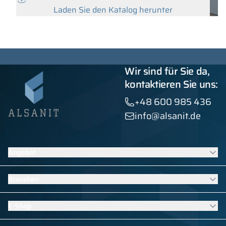
Laden Sie den Katalog herunter
Wir sind für Sie da,
kontaktieren Sie uns:
+48 600 985 436
info@alsanit.de
Angebot
Schränke
Branchen
WC Kabinen
Vertragsmöbel
Möbel für Schulen und Kindergärten
E-Shop
Einbauten aus HPL-Platten
Ausstattung für Schwimmbäder
Alle Produkte anzeigen
Möbel für Sport- und Fitnessumkleiden
Kleiderschränke