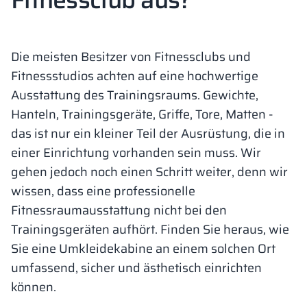
Vela
Trennwände
Altus
L-Typ-Schränke
Vollständiges 
Zulassungen, B
Karte aller Rea
Metallschränke
Die meisten Besitzer von Fitnessclubs und
Lamellen
Vitral
Dienstleistung
Materialien un
Realisierungsga
Fitnessstudios achten auf eine hochwertige
Bänke und Umk
Ausstattung des Trainingsraums. Gewichte,
Hanteln, Trainingsgeräte, Griffe, Tore, Matten -
Schlösser für S
das ist nur ein kleiner Teil der Ausrüstung, die in
einer Einrichtung vorhanden sein muss. Wir
gehen jedoch noch einen Schritt weiter, denn wir
wissen, dass eine professionelle
Fitnessraumausstattung nicht bei den
Trainingsgeräten aufhört. Finden Sie heraus, wie
Sie eine Umkleidekabine an einem solchen Ort
umfassend, sicher und ästhetisch einrichten
können.