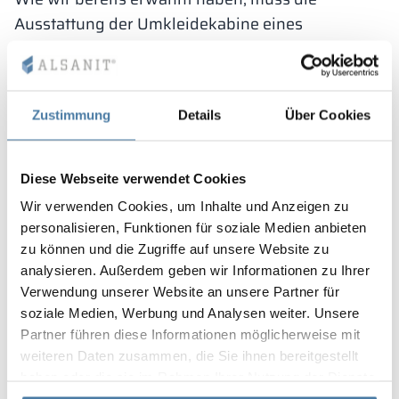
Ausstattung der Umkleidekabine eines
Fitnessstudios Schließfächer umfassen, in denen
private Gegenstände für die Dauer des Trainings
sicher aufbewahrt werden können. Das dafür
Zustimmung
Details
Über Cookies
verantwortliche Element ist ein solides
Schloss
.
Welche Optionen gibt es? Sie können mit den
traditionellen und einfachsten Lösungen
Diese Webseite verwendet Cookies
beginnen, nämlich mit einem Schlüssel und
Wir verwenden Cookies, um Inhalte und Anzeigen zu
einem Vorhängeschloss. Viele Fitnessstudios
personalisieren, Funktionen für soziale Medien anbieten
entscheiden sich für Schließfächer mit
zu können und die Zugriffe auf unsere Website zu
Vorhängeschlössern, stellen diese aber nicht für
analysieren. Außerdem geben wir Informationen zu Ihrer
Verwendung unserer Website an unsere Partner für
Besucher zur Verfügung. Das Problem entsteht,
soziale Medien, Werbung und Analysen weiter. Unsere
wenn jemand zum ersten Mal in einem
Partner führen diese Informationen möglicherweise mit
bestimmten Club ist und kein Vorhängeschloss
weiteren Daten zusammen, die Sie ihnen bereitgestellt
mitgebracht hat. Eine viel bessere Option ist ein
haben oder die sie im Rahmen Ihrer Nutzung der Dienste
Codeschloss, entweder mechanisch oder
gesammelt haben.