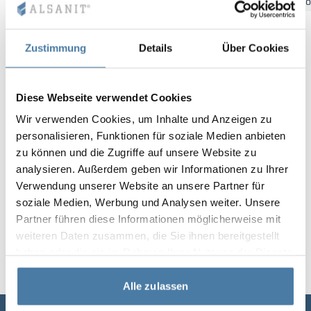
Bydgoszcz
Gdansk
Kattowitz
Kielce
Krakau
Łó
Vela
Trennwände
Altus
L-Typ-Schränke
Vollständiges 
Zulassungen, B
Karte aller Rea
Metallschränke
Zustimmung
Details
Über Cookies
Lamellen
Vitral
Dienstleistung
Materialien un
Realisierungsga
Bänke und Umk
Diese Webseite verwendet Cookies
Schlösser für S
Wir verwenden Cookies, um Inhalte und Anzeigen zu
personalisieren, Funktionen für soziale Medien anbieten
zu können und die Zugriffe auf unsere Website zu
analysieren. Außerdem geben wir Informationen zu Ihrer
Verwendung unserer Website an unsere Partner für
soziale Medien, Werbung und Analysen weiter. Unsere
Partner führen diese Informationen möglicherweise mit
weiteren Daten zusammen, die Sie ihnen bereitgestellt
haben oder die sie im Rahmen Ihrer Nutzung der Dienste
gesammelt haben.
Alle zulassen